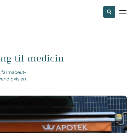
ng til medicin
t farmaceut-
vendigvis en