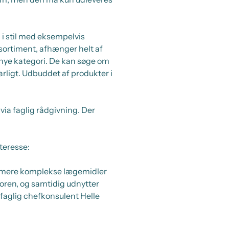
 stil med eksempelvis
tsortiment, afhænger helt af
n nye kategori. De kan søge om
arligt. Udbuddet af produkter i
via faglig rådgivning. Der
teresse:
e mere komplekse lægemidler
ren, og samtidig udnytter
faglig chefkonsulent Helle