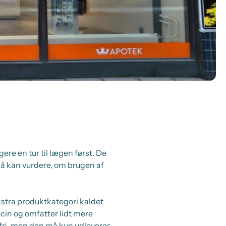
e en tur til lægen først. De
så kan vurdere, om brugen af
kstra produktkategori kaldet
in og omfatter lidt mere
fri, men den må kun udleveres