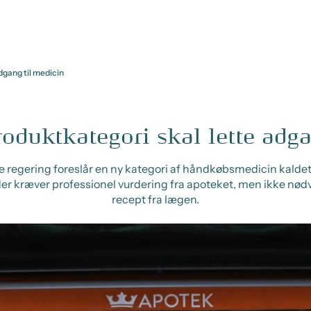
dgang til medicin
roduktkategori skal lette adga
 regering foreslår en ny kategori af håndkøbsmedicin kalde
der kræver professionel vurdering fra apoteket, men ikke nød
recept fra lægen.