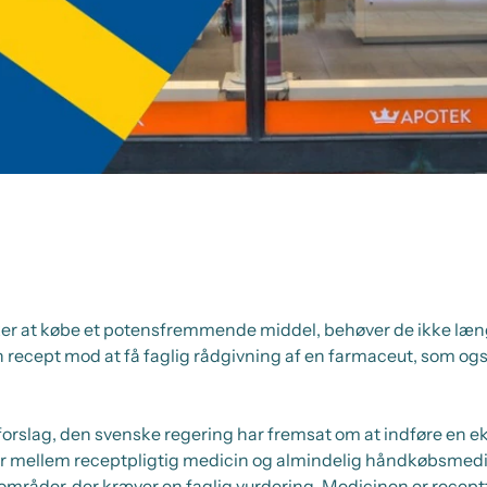
r at købe et potensfremmende middel, behøver de ikke længer
 recept mod at få faglig rådgivning af en farmaceut, som og
forslag, den svenske regering har fremsat om at indføre en e
r mellem receptpligtig medicin og almindelig håndkøbsmedic
råder, der kræver en faglig vurdering. Medicinen er recept