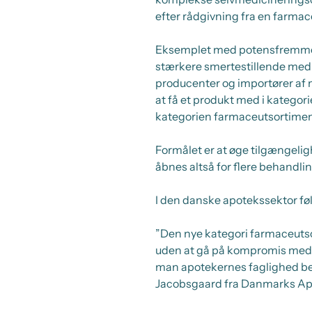
efter rådgivning fra en farma
Eksemplet med potensfremmend
stærkere smertestillende medic
producenter og importører af me
at få et produkt med i kategor
kategorien farmaceutsortiment
Formålet er at øge tilgængelig
åbnes altså for flere behandl
I den danske apotekssektor føl
”Den nye kategori farmaceuts
uden at gå på kompromis med 
man apotekernes faglighed bed
Jacobsgaard fra Danmarks Ap