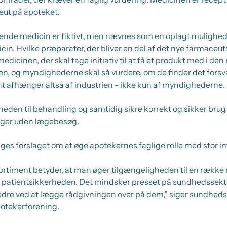
ceut på apoteket.
e medicin er fiktivt, men nævnes som en oplagt mulighed i
in. Hvilke præparater, der bliver en del af det nye farmaceu
dicinen, der skal tage initiativ til at få et produkt med i de
ien, og myndighederne skal så vurdere, om de finder det forsv
 afhænger altså af industrien - ikke kun af myndighederne.
heden til behandling og samtidig sikre korrekt og sikker brug 
inger uden lægebesøg.
ges forslaget om at øge apotekernes faglige rolle med stor in
ortiment betyder, at man øger tilgængeligheden til en rækk
patientsikkerheden. Det mindsker presset på sundhedssekto
re ved at lægge rådgivningen over på dem,” siger sundheds
otekerforening.