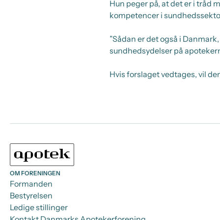
Hun peger på, at det er i tråd
kompetencer i sundhedssektor
”Sådan er det også i Danmark,
sundhedsydelser på apotekern
Hvis forslaget vedtages, vil den
OM FORENINGEN
Formanden
Bestyrelsen
Ledige stillinger
Kontakt Danmarks Apotekerforening