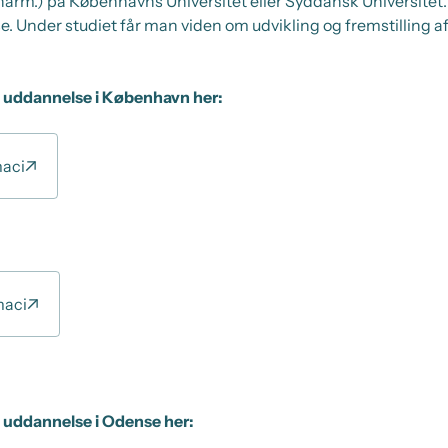
arm.) på Københavns Universitet eller Syddansk Universitet.
. Under studiet får man viden om udvikling og fremstilling a
 uddannelse i København her:
maci
maci
uddannelse i Odense her: