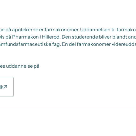
e på apotekerne er farmakonomer. Uddannelsen til farmakon
els på Pharmakon i Hillerød. Den studerende bliver blandt and
mfundsfarmaceutiske fag. En del farmakonomer videreuddan
es uddannelse på
dk