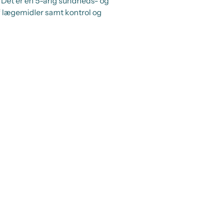
 Det er en 5-årig sundheds- og
f lægemidler samt kontrol og