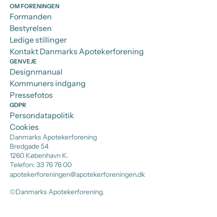
OM FORENINGEN
Formanden
Bestyrelsen
Ledige stillinger
Kontakt Danmarks Apotekerforening
GENVEJE
Designmanual
Kommuners indgang
Pressefotos
GDPR
Persondatapolitik
Cookies
Danmarks Apotekerforening
Bredgade 54
1260 København K.
Telefon: 33 76 76 00
apotekerforeningen@apotekerforeningen.dk
©Danmarks Apotekerforening.