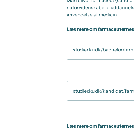
Man bliver farmaceut (cand.ph
naturvidenskabelig uddannelse
anvendelse af medicin.
Læs mere om farmaceuternes
studier.ku.dk/bachelor/far
studier.ku.dk/kandidat/far
Læs mere om farmaceuternes 