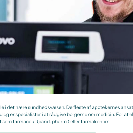
olle i det nære sundhedsvæsen. De fleste af apotekernes ansat
 og er specialister i at rådgive borgerne om medicin. For at
 som farmaceut (cand. pharm.) eller farmakonom.