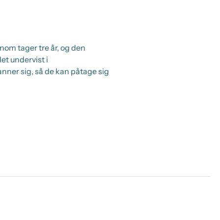
om tager tre år, og den
et undervist i
ner sig, så de kan påtage sig