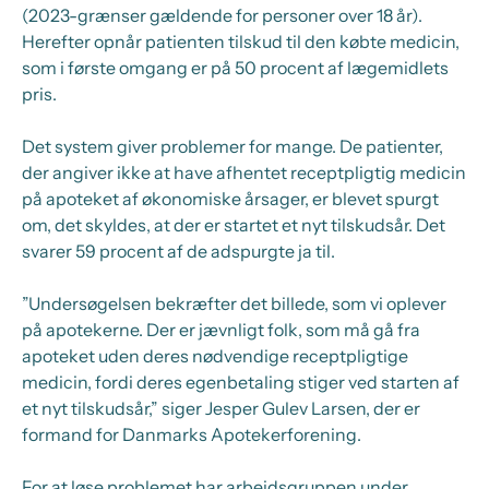
(2023-grænser gældende for personer over 18 år).
Herefter opnår patienten tilskud til den købte medicin,
som i første omgang er på 50 procent af lægemidlets
pris.
Det system giver problemer for mange. De patienter,
der angiver ikke at have afhentet receptpligtig medicin
på apoteket af økonomiske årsager, er blevet spurgt
om, det skyldes, at der er startet et nyt tilskudsår. Det
svarer 59 procent af de adspurgte ja til.
”Undersøgelsen bekræfter det billede, som vi oplever
på apotekerne. Der er jævnligt folk, som må gå fra
apoteket uden deres nødvendige receptpligtige
medicin, fordi deres egenbetaling stiger ved starten af
et nyt tilskudsår,” siger Jesper Gulev Larsen, der er
formand for Danmarks Apotekerforening.
For at løse problemet har arbejdsgruppen under