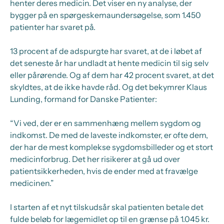
henter deres medicin. Det viser en ny analyse, der
bygger på en spørgeskemaundersøgelse, som 1.450
patienter har svaret på.
13 procent af de adspurgte har svaret, at de i løbet af
det seneste år har undladt at hente medicin til sig selv
eller pårørende. Og af dem har 42 procent svaret, at det
skyldtes, at de ikke havde råd. Og det bekymrer Klaus
Lunding, formand for Danske Patienter:
“Vi ved, der er en sammenhæng mellem sygdom og
indkomst. De med de laveste indkomster, er ofte dem,
der har de mest komplekse sygdomsbilleder og et stort
medicinforbrug. Det her risikerer at gå ud over
patientsikkerheden, hvis de ender med at fravælge
medicinen.”
I starten af et nyt tilskudsår skal patienten betale det
fulde beløb for lægemidlet op til en grænse på 1.045 kr.