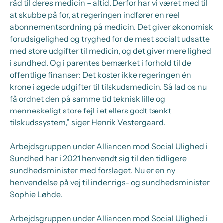
råd til deres medicin – altid. Derfor har vi været med til
at skubbe på for, at regeringen indfører en reel
abonnementsordning på medicin. Det giver økonomisk
forudsigelighed og tryghed for de mest socialt udsatte
med store udgifter til medicin, og det giver mere lighed
i sundhed. Og i parentes bemærket i forhold til de
offentlige finanser: Det koster ikke regeringen én
krone i øgede udgifter til tilskudsmedicin. Så lad os nu
få ordnet den på samme tid teknisk lille og
menneskeligt store fejl i et ellers godt tænkt
tilskudssystem,” siger Henrik Vestergaard.
Arbejdsgruppen under Alliancen mod Social Ulighed i
Sundhed har i 2021 henvendt sig til den tidligere
sundhedsminister med forslaget. Nu er en ny
henvendelse på vej til indenrigs- og sundhedsminister
Sophie Løhde.
Arbejdsgruppen under Alliancen mod Social Ulighed i