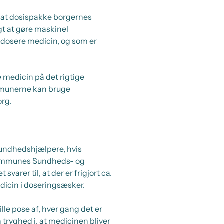
d at dosispakke borgernes
t at gøre maskinel
at dosere medicin, og som er
e medicin på det rigtige
mmunerne kan bruge
org.
 sundhedshjælpere, hvis
 Kommunes Sundheds- og
arer til, at der er frigjort ca.
edicin i doseringsæsker.
ille pose af, hver gang det er
 tryghed i, at medicinen bliver