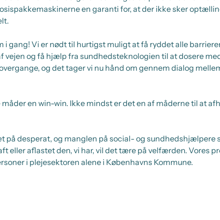
osispakkemaskinerne en garanti for, at der ikke sker optællin
lt.
i gang! Vi er nødt til hurtigst muligt at få ryddet alle barrie
af vejen og få hjælp fra sundhedsteknologien til at dosere med
torovergange, og det tager vi nu hånd om gennem dialog mel
 måder en win-win. Ikke mindst er det en af måderne til at af
æt på desperat, og manglen på social- og sundhedshjælpere sa
ft eller aflastet den, vi har, vil det tære på velfærden. Vores pr
ersoner i plejesektoren alene i Københavns Kommune.