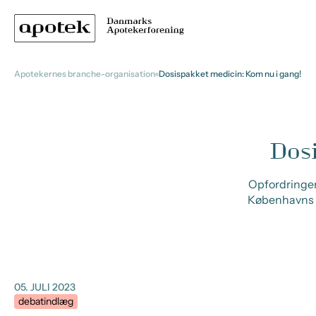
Apotekernes branche-organisation
Dosispakket medicin: Kom nu i gang!
Dosi
Opfordringen
Københavns 
05. JULI 2023
debatindlæg