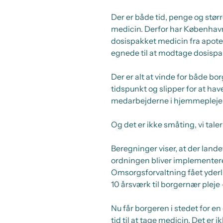
Der er både tid, penge og stø
medicin. Derfor har Københav
dosispakket medicin fra apoteket
egnede til at modtage dosispak
Der er alt at vinde for både bo
tidspunkt og slipper for at 
medarbejderne i hjemmeplejen 
Og det er ikke småting, vi tale
Beregninger viser, at der land
ordningen bliver implementere
Omsorgsforvaltning fået yderlige
10 årsværk til borgernær pleje
Nu får borgeren i stedet for en 
tid til at tage medicin. Det er