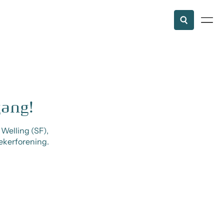
gang!
Welling (SF),
kerforening.