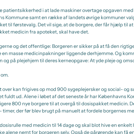
rre patientsikkerhed i at lade maskiner overtage opgaven me
ns Kommune samt en række af landets øvrige kommuner valg
 til førstevalg. Det vil sige, at de borgere, der får hjælp til 
ket medicin fra apoteket, skal have det.
rgerne og det offentlige: Borgeren er sikker på at få den rigtig
have en masse medicinpakninger liggende derhjemme. Og ko
og på plejehjem til deres kerneopgave: At yde pleje og oms
r om.
et over kan frigives op mod 900 sygeplejersker og social- og
t fuldt ud. Alene i løbet af det seneste år har Københavns
re 800 nye borgere til at overgå til dosispakket medicin. Det sv
 – timer, der før blev brugt på manuelt at fordele borgernes m
dosisrulle med medicin til 14 dage og skal blot hive en enkelt l
 ikke alene nemt for borgeren selv. Også de pårørende kan få en