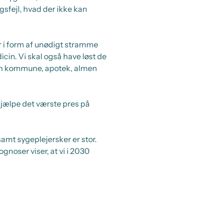
gsfejl, hvad der ikke kan
rer i form af unødigt stramme
icin. Vi skal også have løst de
lem kommune, apotek, almen
hjælpe det værste pres på
mt sygeplejersker er stor.
ognoser viser, at vi i 2030