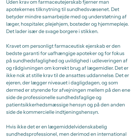
Uden krav om farmaceutejerskab fjerner man
apotekernes tilknytning til sundhedsvæsenet. Det
betyder mindre samarbejde med og understøtning af
læger, hospitaler, plejehjem, bosteder og hjemmepleje.
Det lader især de svage borgere i stikken.
Kravet om personligt farmaceutisk ejerskab er den
bedste garanti for uafhængige apoteker og for fokus
på sundhedsfaglighed og uvildighed i udleveringen af
og rådgivningen om korrekt brug af lægemidler. Det er
ikke nok at stille krav til de ansattes uddannelse. Det er
ejeren, der lægger niveauet i dagligdagen, og som
dermed er styrende for afvejningen mellem på den ene
side de professionelle sundhedsfaglige og
patientsikkerhedsmæssige hensyn og på den anden
side de kommercielle indtjeningshensyn.
Hvis ikke det er en lægemiddelvidenskabelig
sundhedsprofessionel, men derimod en international