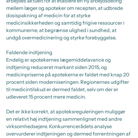
arbejdes aktuelt for at etablere en ny arbejdsdeling
mellem læger og apoteker om recepten, at udbrede
dosispakning af medicin for at styrke
medicinsikkerheden og samtidig frigive ressourcer i
kommunerne, at begrænse ulighed i sundhed, at
undgå overmedicinering og styrke forebyggelse.
Faldende indtjening
Endelig er apotekernes lægemiddelavance og
indtjening reduceret markant siden 2015, og
medicinpriserne på apotekerne er faldet med knap 20
procent siden moderniseringen. Regionernes udgifter
til medicintilskud er dermed faldet, selv om der er
udleveret 15 procent mere medicin.
Det er ikke korrekt, at apoteksreguleringen muliggør
en relativt høj indtjening sammenlignet med andre
virksomhedsejere. Konkurrencerådets analyse
overvurderer indtjeningen og dermed forrentningen af