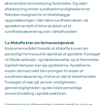
økonomiske rammestyring fastholdes. Og uden
aftalestyring mister sundhedsmyndighederne en
fleksibel mulighed for at tilrettelægge
opgaveløsningen i det nære sundhedsvæsen, da
apotekerne reelt vil blive skubbet ud af
sundhedsvæsenet og over i detailhandlen.
1.a Afskaffe krav om farmaceutejerskab
Konkurrencerådet foreslår at afskaffe kravet om
personligt farmaceutisk ejerskab af apoteker. Forslaget
vil tillade selskabs- og kædedannelse, og at fremmede
kapitalinteresser kan eje apotekerne. Apotekerne
mister dermed reelt tilknytningen til resten af
sundhedsvæsenet og vil blive en del af detailhandlen.
Forslaget vil især gå ud over uvildigheden,
gennemsigtigheden og den klare personlige
ansvarsfordeling i apotekssektoren.
Apoteket skal udlevere den rigtige medicin og give