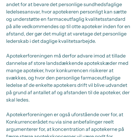
andet for at bevare det personlige sundhedsfaglige
ledelsesansvar, hvor apotekeren personligt kan sætte
og understøtte en farmaceutfaglig kvalitetsstandard
på alle vedkommendes op til otte apoteker inden for en
afstand, der gør det muligt at varetage det personlige
lederskab i det daglige kvalitetsarbejde.
Apotekerforeningen må derfor advare imod at tillade
dannelse af store landsdækkende apotekskæder med
mange apoteker, hvor konkurrencen risikerer at
svækkes, og hvor den personlige farmaceutfaglige
ledelse af de enkelte apotekers drift vil blive udvandet
på grund af antallet af og afstanden til de apoteker, der
skal ledes.
Apotekerforeningen er også uforstående over for, at
Konkurrencerådet nu via sine anbefalinger reelt
argumenterer for, at koncentration af apotekerne på
færre større apotekskoncerner vil være godt for