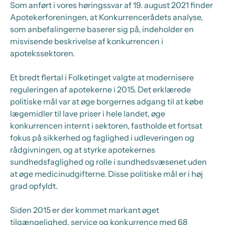
Som anført i vores høringssvar af 19. august 2021 finder
Apotekerforeningen, at Konkurrencerådets analyse,
som anbefalingerne baserer sig på, indeholder en
misvisende beskrivelse af konkurrencen i
apotekssektoren.
Et bredt flertal i Folketinget valgte at modernisere
reguleringen af apotekerne i 2015. Det erklærede
politiske mål var at øge borgernes adgang til at købe
lægemidler til lave priser i hele landet, øge
konkurrencen internt i sektoren, fastholde et fortsat
fokus på sikkerhed og faglighed i udleveringen og
rådgivningen, og at styrke apotekernes
sundhedsfaglighed og rolle i sundhedsvæsenet uden
at øge medicinudgifterne. Disse politiske mål er i høj
grad opfyldt.
Siden 2015 er der kommet markant øget
tilgængelighed, service og konkurrence med 68