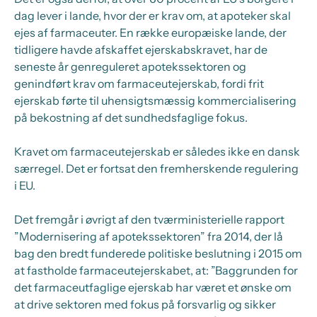
dag lever i lande, hvor der er krav om, at apoteker skal
ejes af farmaceuter. En række europæiske lande, der
tidligere havde afskaffet ejerskabskravet, har de
seneste år genreguleret apotekssektoren og
genindført krav om farmaceutejerskab, fordi frit
ejerskab førte til uhensigtsmæssig kommercialisering
på bekostning af det sundhedsfaglige fokus.
Kravet om farmaceutejerskab er således ikke en dansk
særregel. Det er fortsat den fremherskende regulering
i EU.
Det fremgår i øvrigt af den tværministerielle rapport
”Modernisering af apotekssektoren” fra 2014, der lå
bag den bredt funderede politiske beslutning i 2015 om
at fastholde farmaceutejerskabet, at:
”Baggrunden for
det farmaceutfaglige ejerskab har været et ønske om
at drive sektoren med fokus på forsvarlig og sikker