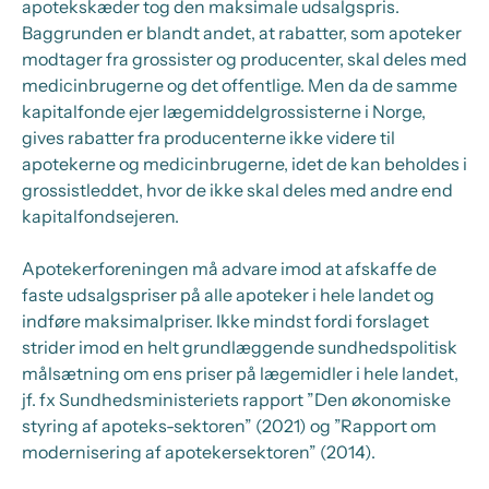
apotekskæder tog den maksimale udsalgspris.
Baggrunden er blandt andet, at rabatter, som apoteker
modtager fra grossister og producenter, skal deles med
medicinbrugerne og det offentlige. Men da de samme
kapitalfonde ejer lægemiddelgrossisterne i Norge,
gives rabatter fra producenterne ikke videre til
apotekerne og medicinbrugerne, idet de kan beholdes i
grossistleddet, hvor de ikke skal deles med andre end
kapitalfondsejeren.
Apotekerforeningen må advare imod at afskaffe de
faste udsalgspriser på alle apoteker i hele landet og
indføre maksimalpriser. Ikke mindst fordi forslaget
strider imod en helt grundlæggende sundhedspolitisk
målsætning om ens priser på lægemidler i hele landet,
jf. fx Sundhedsministeriets rapport ”Den økonomiske
styring af apoteks-sektoren” (2021) og ”Rapport om
modernisering af apotekersektoren” (2014).