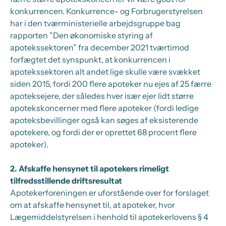
konkurrencen. Konkurrence- og Forbrugerstyrelsen
har i den tværministerielle arbejdsgruppe bag
rapporten ”Den økonomiske styring af
apotekssektoren” fra december 2021 tværtimod
forfægtet det synspunkt, at konkurrencen i
apotekssektoren alt andet lige skulle være svækket
siden 2015, fordi 200 flere apoteker nu ejes af 25 færre
apoteksejere, der således hver især ejer lidt større
apotekskoncerner med flere apoteker (fordi ledige
apoteksbevillinger også kan søges af eksisterende
apotekere, og fordi der er oprettet 68 procent flere
apoteker).
2. Afskaffe hensynet til apotekers rimeligt
tilfredsstillende driftsresultat
Apotekerforeningen er uforstående over for forslaget
om at afskaffe hensynet til, at apoteker, hvor
Lægemiddelstyrelsen i henhold til apotekerlovens § 4