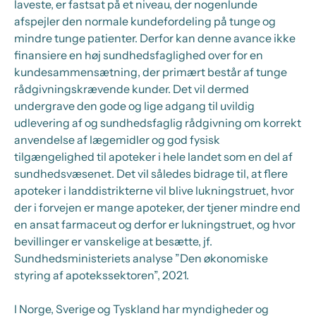
laveste, er fastsat på et niveau, der nogenlunde
afspejler den normale kundefordeling på tunge og
mindre tunge patienter. Derfor kan denne avance ikke
finansiere en høj sundhedsfaglighed over for en
kundesammensætning, der primært består af tunge
rådgivningskrævende kunder. Det vil dermed
undergrave den gode og lige adgang til uvildig
udlevering af og sundhedsfaglig rådgivning om korrekt
anvendelse af lægemidler og god fysisk
tilgængelighed til apoteker i hele landet som en del af
sundhedsvæsenet. Det vil således bidrage til, at flere
apoteker i landdistrikterne vil blive lukningstruet, hvor
der i forvejen er mange apoteker, der tjener mindre end
en ansat farmaceut og derfor er lukningstruet, og hvor
bevillinger er vanskelige at besætte, jf.
Sundhedsministeriets analyse ”Den økonomiske
styring af apotekssektoren”, 2021.
I Norge, Sverige og Tyskland har myndigheder og