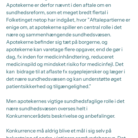
Apotekerne er derfor nævnt i den aftale om en
sundhedsreform, som et meget bredt flertal i
Folketinget netop har indgået, hvor ”
Aftalepartierne er
enige om, at apotekerne spiller en central rolle i det
nære og sammenhængende sundhedsvæsen.
Apotekerne befinder sig tæt på borgerne, og
apotekerne kan varetage flere opgaver, end de gør i
dag, fx inden for medicinhåndtering, reduceret
medicinspild og mindsket risiko for medicinfejl. Det
kan bidrage til at aflaste fx sygeplejersker og læger i
det nære sundhedsvæsen og kan understøtte øget
patientsikkerhed og tilgængelighed.”
Men apotekernes vigtige sundhedsfaglige rolle i det
nære sundhedsvæsen overses helt i
Konkurrencerådets beskrivelse og anbefalinger.
Konkurrence må aldrig blive et mål i sig selv på