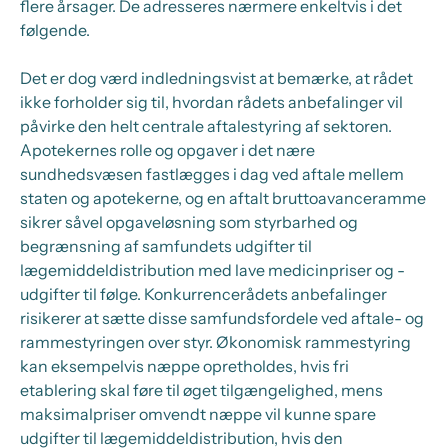
flere årsager. De adresseres nærmere enkeltvis i det
følgende.
Det er dog værd indledningsvist at bemærke, at rådet
ikke forholder sig til, hvordan rådets anbefalinger vil
påvirke den helt centrale aftalestyring af sektoren.
Apotekernes rolle og opgaver i det nære
sundhedsvæsen fastlægges i dag ved aftale mellem
staten og apotekerne, og en aftalt bruttoavanceramme
sikrer såvel opgaveløsning som styrbarhed og
begrænsning af samfundets udgifter til
lægemiddeldistribution med lave medicinpriser og -
udgifter til følge. Konkurrencerådets anbefalinger
risikerer at sætte disse samfundsfordele ved aftale- og
rammestyringen over styr. Økonomisk rammestyring
kan eksempelvis næppe opretholdes, hvis fri
etablering skal føre til øget tilgængelighed, mens
maksimalpriser omvendt næppe vil kunne spare
udgifter til lægemiddeldistribution, hvis den