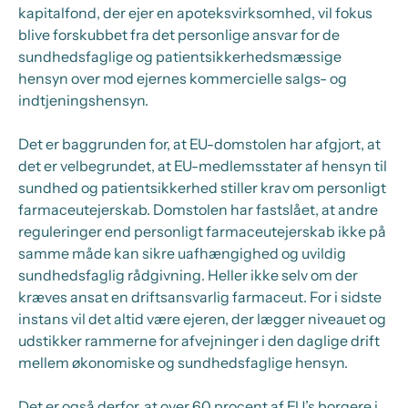
kapitalfond, der ejer en apoteksvirksomhed, vil fokus
blive forskubbet fra det personlige ansvar for de
sundhedsfaglige og patientsikkerhedsmæssige
hensyn over mod ejernes kommercielle salgs- og
indtjeningshensyn.
Det er baggrunden for, at EU-domstolen har afgjort, at
det er velbegrundet, at EU-medlemsstater af hensyn til
sundhed og patientsikkerhed stiller krav om personligt
farmaceutejerskab. Domstolen har fastslået, at andre
reguleringer end personligt farmaceutejerskab ikke på
samme måde kan sikre uafhængighed og uvildig
sundhedsfaglig rådgivning. Heller ikke selv om der
kræves ansat en driftsansvarlig farmaceut. For i sidste
instans vil det altid være ejeren, der lægger niveauet og
udstikker rammerne for afvejninger i den daglige drift
mellem økonomiske og sundhedsfaglige hensyn.
Det er også derfor, at over 60 procent af EU’s borgere i