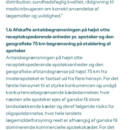
distribution, sundhedsfaglig kvalitet, rådgivning til
medicinbrugeren om korrekt anvendelse af
lægemidler og uvildighed.”
1.b Afskaffe antalsbegrænsningen på højst otte
receptekspederende enheder pr. apoteker og den
geografiske 75 km begrænsning på etablering af
apoteker
Antalsbegrænsningen på højst otte
receptekspederende apoteksenheder og den
geografiske afstandsgrænse på højst 75 km fra
moderapoteket er fastsat ud fra flere hensyn. For det
første hensynet til at styrke konkurrencen og undgå
konkurrencebegrænsende kædedannelser, hvor
næsten alle apoteker ejes af ganske få store
landsdækkende kæder og deraf følgende risiko for
oligopoldannelse, hvor hele landets
lægemiddelforsyning reelt er afhængig af ganske få
dominerende kommercielle apotekskæder. For det