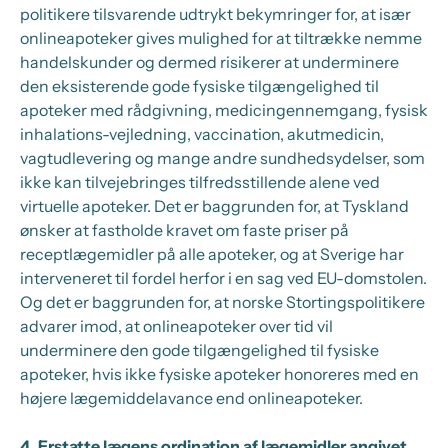
politikere tilsvarende udtrykt bekymringer for, at især
onlineapoteker gives mulighed for at tiltrække nemme
handelskunder og dermed risikerer at underminere
den eksisterende gode fysiske tilgængelighed til
apoteker med rådgivning, medicingennemgang, fysisk
inhalations-vejledning, vaccination, akutmedicin,
vagtudlevering og mange andre sundhedsydelser, som
ikke kan tilvejebringes tilfredsstillende alene ved
virtuelle apoteker. Det er baggrunden for, at Tyskland
ønsker at fastholde kravet om faste priser på
receptlægemidler på alle apoteker, og at Sverige har
interveneret til fordel herfor i en sag ved EU-domstolen.
Og det er baggrunden for, at norske Stortingspolitikere
advarer imod, at onlineapoteker over tid vil
underminere den gode tilgængelighed til fysiske
apoteker, hvis ikke fysiske apoteker honoreres med en
højere lægemiddelavance end onlineapoteker.
4. Erstatte lægens ordination af lægemidler angivet