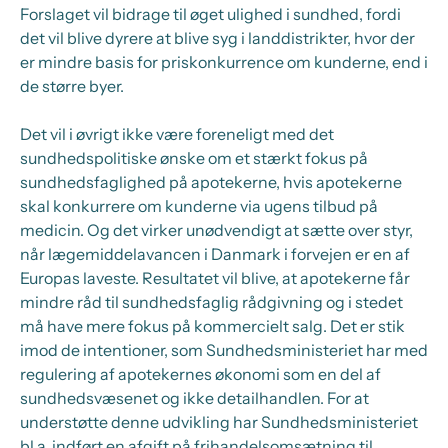
Forslaget vil bidrage til øget ulighed i sundhed, fordi
det vil blive dyrere at blive syg i landdistrikter, hvor der
er mindre basis for priskonkurrence om kunderne, end i
de større byer.
Det vil i øvrigt ikke være foreneligt med det
sundhedspolitiske ønske om et stærkt fokus på
sundhedsfaglighed på apotekerne, hvis apotekerne
skal konkurrere om kunderne via ugens tilbud på
medicin. Og det virker unødvendigt at sætte over styr,
når lægemiddelavancen i Danmark i forvejen er en af
Europas laveste. Resultatet vil blive, at apotekerne får
mindre råd til sundhedsfaglig rådgivning og i stedet
må have mere fokus på kommercielt salg. Det er stik
imod de intentioner, som Sundhedsministeriet har med
regulering af apotekernes økonomi som en del af
sundhedsvæsenet og ikke detailhandlen. For at
understøtte denne udvikling har Sundhedsministeriet
bl.a. indført en afgift på frihandelsomsætning til