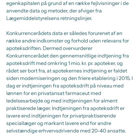
egenkapitalen på grund af en række fejlvisninger i de
anvendte data og metoder, der afviger fra
Lægemiddelstyrelsens retningslinjer.
Konkurrencerådets data er således forurenet af en
række andre indkomster og forhold uden relevans for
apoteksdriften. Dermed overvurderer
Konkurrencerådet den gennemsnitlige indtjening fra
apoteksdrift med omkring 1 mio. kr. pr. apoteker, og
rådet ser bort fra, at apotekernes indtjening er faldet
siden moderniseringen og den friere etablering i 2015. I
dag er indtjeningen fra apoteksdrift på niveau med
lønnen for en privatansat farmaceut med
ledelsesarbejde og med indtjeningen for alment
praktiserede læger. Indtjeningen fra apoteksdrift er
lavere end indtjeningen for privatpraktiserende
speciallæger og markant lavere end for andre
selvstændige erhvervsdrivende med 20-40 ansatte.