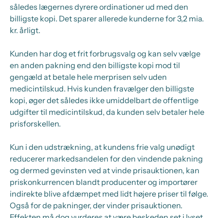
således lægernes dyrere ordinationer ud med den
billigste kopi. Det sparer allerede kunderne for 3,2 mia.
kr. årligt.
Kunden har dog et frit forbrugsvalg og kan selv vælge
en anden pakning end den billigste kopi mod til
gengæld at betale hele merprisen selv uden
medicintilskud. Hvis kunden fravælger den billigste
kopi, øger det således ikke umiddelbart de offentlige
udgifter til medicintilskud, da kunden selv betaler hele
prisforskellen.
Kun i den udstrækning, at kundens frie valg unødigt
reducerer markedsandelen for den vindende pakning
og dermed gevinsten ved at vinde prisauktionen, kan
priskonkurrencen blandt producenter og importører
indirekte blive afdæmpet med lidt højere priser til følge.
Også for de pakninger, der vinder prisauktionen.
Effekten må dog vurderes at være beskeden set i lyset