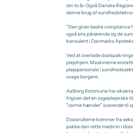
om to år. Også Danske Region
denne brug af sundhedsteknol
”Den giver bedre compliance 
også ens pårørende og de sund
konsulent i Danmarks Apoteke
Ved at overlade dosispakninge
plejehjem. Maskinerne erstatte
plejepersonale i sundhedssekto
svage borgere.
Aalborg Kommune har eksempel
frigiver det en sygeplejerske t
”varme hænder” svarende til o
Dosisrullerne kommer fra seks 
pakke den rette medicin i dosis