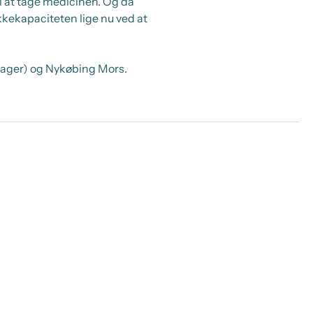
il at tage medicinen. Og da
akkekapaciteten lige nu ved at
mager) og Nykøbing Mors.