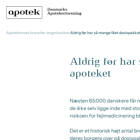
Apotekernes branche-organisation
Aldrig før har så mange fået dosispakke
Aldrig før har
apoteket
Næsten 65.000 danskere får nu 
de ikke selv ligge inde med st
risikoen for fejlmedicinering b
Det er et historisk højt antal 
deres borgere over på dosispak