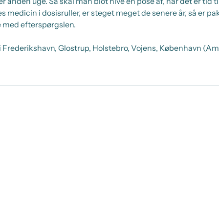
r anden uge. Så skal man blot hive en pose af, når det er tid t
res medicin i dosisruller, er steget meget de senere år, så er p
ge med efterspørgslen.
i Frederikshavn, Glostrup, Holstebro, Vojens, København (A