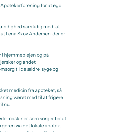
Apotekerforening for at øge
tændighed samtidig med, at
eut Lena Skov Andersen, der er
r i hjemmeplejen og på
ejersker og andet
msorg til de ældre, syge og
et medicin fra apoteket, så
sning været med til at frigøre
l nu.
ede maskiner, som sørger for at
orgeren via det lokale apotek,