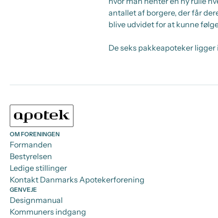
hvor man henter en ny rulle hve
antallet af borgere, der får de
blive udvidet for at kunne føl
De seks pakkeapoteker ligger 
OM FORENINGEN
Formanden
Bestyrelsen
Ledige stillinger
Kontakt Danmarks Apotekerforening
GENVEJE
Designmanual
Kommuners indgang