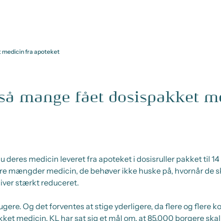
t medicin fra apoteket
 så mange fået dosispakket me
deres medicin leveret fra apoteket i dosisruller pakket til 
ore mængder medicin, de behøver ikke huske på, hvornår de s
liver stærkt reduceret.
brugere. Og det forventes at stige yderligere, da flere og flere
ket medicin. KL har sat sig et mål om, at 85.000 borgere sk