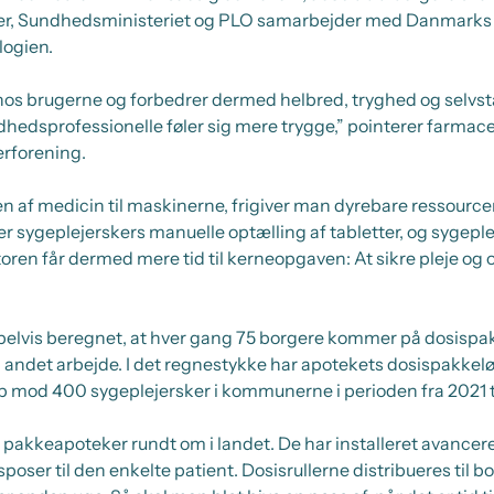
er, Sundhedsministeriet og PLO samarbejder med Danmarks 
ogien.
hos brugerne og forbedrer dermed helbred, tryghed og selvs
hedsprofessionelle føler sig mere trygge,” pointerer farmac
rforening.
n af medicin til maskinerne, frigiver man dyrebare ressource
r sygeplejerskers manuelle optælling af tabletter, og sygepl
ren får dermed mere tid til kerneopgaven: At sikre pleje og o
vis beregnet, at hver gang 75 borgere kommer på dosispakk
il andet arbejde. I det regnestykke har apotekets dosispakkelø
p mod 400 sygeplejersker i kommunerne i perioden fra 2021 ti
pakkeapoteker rundt om i landet. De har installeret avancer
poser til den enkelte patient. Dosisrullerne distribueres til b