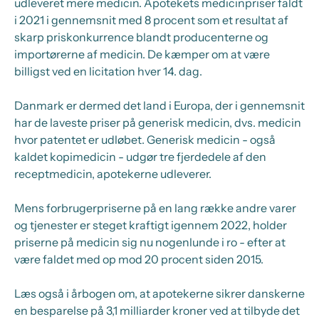
udleveret mere medicin. Apotekets medicinpriser faldt
i 2021 i gennemsnit med 8 procent som et resultat af
skarp priskonkurrence blandt producenterne og
importørerne af medicin. De kæmper om at være
billigst ved en licitation hver 14. dag.
Danmark er dermed det land i Europa, der i gennemsnit
har de laveste priser på generisk medicin, dvs. medicin
hvor patentet er udløbet. Generisk medicin - også
kaldet kopimedicin - udgør tre fjerdedele af den
receptmedicin, apotekerne udleverer.
Mens forbrugerpriserne på en lang række andre varer
og tjenester er steget kraftigt igennem 2022, holder
priserne på medicin sig nu nogenlunde i ro - efter at
være faldet med op mod 20 procent siden 2015.
Læs også i årbogen om, at apotekerne sikrer danskerne
en besparelse på 3,1 milliarder kroner ved at tilbyde det