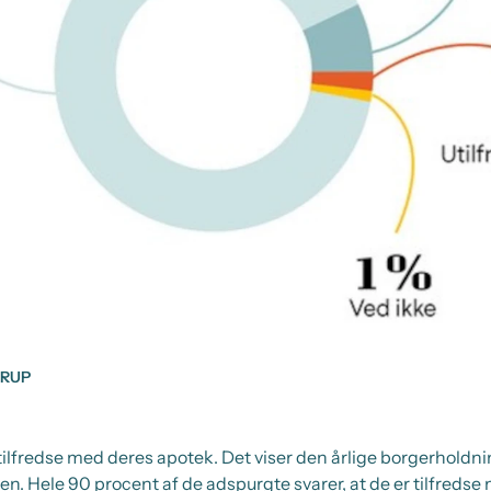
TRUP
tilfredse med deres apotek. Det viser den årlige borgerho
en. Hele 90 procent af de adspurgte svarer, at de er tilfredse