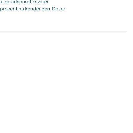
af de adspurgte svarer
27 procent nu kender den. Det er