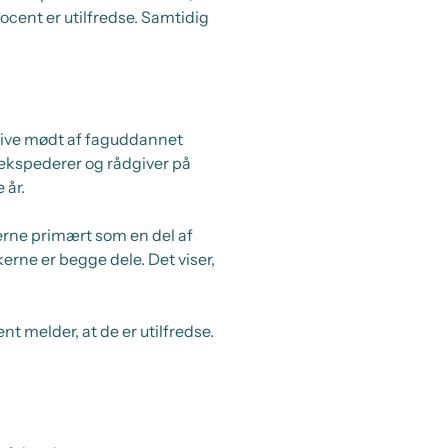
rocent er utilfredse. Samtidig
blive mødt af faguddannet
r ekspederer og rådgiver på
 år.
erne primært som en del af
rne er begge dele. Det viser,
t melder, at de er utilfredse.