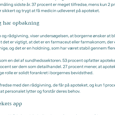
 måling sidste år. 37 procent er meget tilfredse, mens kun 2 p
t er sikkert og trygt at få medicin udleveret på apoteket.
g har opbakning
n og rådgivning, viser undersøgelsen, at borgerne ønsker at 
t det er vigtigt, at det er en farmaceut eller farmakonom, de
nige, og det er en holdning, som har været stabil gennem flere
 som en del af sundhedssektoren. 53 procent opfatter apotek
cent ser dem som detailhandel. 27 procent mener, at apoteke
 rolle er solidt forankret i borgernes bevidsthed.
lfredse med den rådgivning, de får på apoteket, og kun 1 procen
at personalet lytter og forstår deres behov.
ekets app