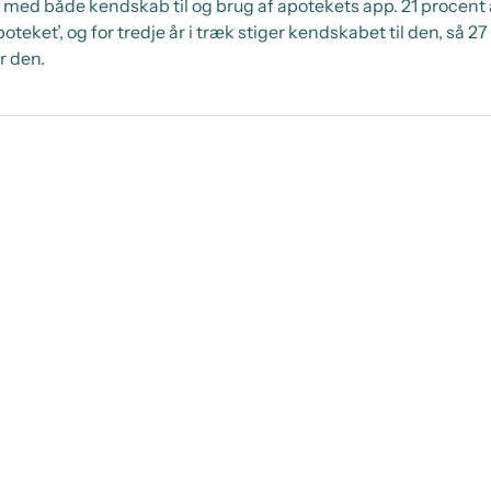
ed både kendskab til og brug af apotekets app. 21 procent 
oteket’, og for tredje år i træk stiger kendskabet til den, så 
r den.