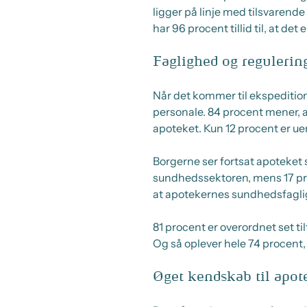
ligger på linje med tilsvarende
har 96 procent tillid til, at de
Faglighed og regulerin
Når det kommer til ekspeditio
personale. 84 procent mener, a
apoteket. Kun 12 procent er ue
Borgerne ser fortsat apoteket
sundhedssektoren, mens 17 pro
at apotekernes sundhedsfaglige
81 procent er overordnet set ti
Og så oplever hele 74 procent, 
Øget kendskab til apot