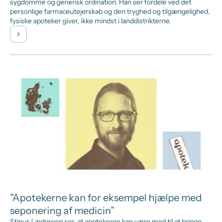
sygdomme og generisk ordination. Han ser fordele ved det
personlige farmaceutejerskab og den tryghed og tilgængelighed,
fysiske apoteker giver, ikke mindst i landdistrikterne.
”Apotekerne kan for eksempel hjælpe med
seponering af medicin”
Stinus Lindgreen ser, at apotekerne kan være med til at bringe