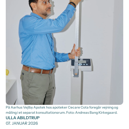
På Aarhus Vejlby Apotek hos apoteker Cecare Cota foregår vejning og
måling i et separat konsultationsrum. Foto: Andreas Bang Kirkegaard.
ULLA ABILDTRUP
07. JANUAR 2026