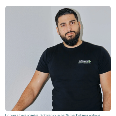
Ud over at veje og måle, rådgiver souschef Samer Dekmak og hans