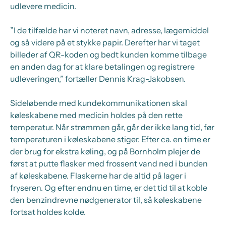
udlevere medicin.
”I de tilfælde har vi noteret navn, adresse, lægemiddel
og så videre på et stykke papir. Derefter har vi taget
billeder af QR-koden og bedt kunden komme tilbage
en anden dag for at klare betalingen og registrere
udleveringen,” fortæller Dennis Krag-Jakobsen.
Sideløbende med kundekommunikationen skal
køleskabene med medicin holdes på den rette
temperatur. Når strømmen går, går der ikke lang tid, før
temperaturen i køleskabene stiger. Efter ca. en time er
der brug for ekstra køling, og på Bornholm plejer de
først at putte flasker med frossent vand ned i bunden
af køleskabene. Flaskerne har de altid på lager i
fryseren. Og efter endnu en time, er det tid til at koble
den benzindrevne nødgenerator til, så køleskabene
fortsat holdes kolde.