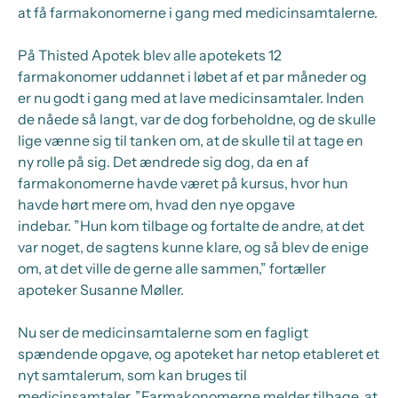
at få farmakonomerne i gang med medicinsamtalerne.
På Thisted Apotek blev alle apotekets 12
farmakonomer uddannet i løbet af et par måneder og
er nu godt i gang med at lave medicinsamtaler. Inden
de nåede så langt, var de dog forbeholdne, og de skulle
lige vænne sig til tanken om, at de skulle til at tage en
ny rolle på sig. Det ændrede sig dog, da en af
farmakonomerne havde været på kursus, hvor hun
havde hørt mere om, hvad den nye opgave
indebar. ”Hun kom tilbage og fortalte de andre, at det
var noget, de sagtens kunne klare, og så blev de enige
om, at det ville de gerne alle sammen,” fortæller
apoteker Susanne Møller.
Nu ser de medicinsamtalerne som en fagligt
spændende opgave, og apoteket har netop etableret et
nyt samtalerum, som kan bruges til
medicinsamtaler. ”Farmakonomerne melder tilbage, at