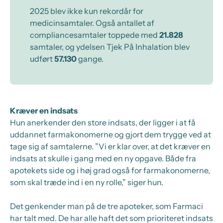
2025 blev ikke kun rekordår for
medicinsamtaler. Også antallet af
compliancesamtaler toppede med
21.828
samtaler, og ydelsen Tjek På Inhalation blev
udført
57.130
gange.
Kræver en indsats
Hun anerkender den store indsats, der ligger i at få
uddannet farmakonomerne og gjort dem trygge ved at
tage sig af samtalerne. ”Vi er klar over, at det kræver en
indsats at skulle i gang med en ny opgave. Både fra
apotekets side og i høj grad også for farmakonomerne,
som skal træde ind i en ny rolle,” siger hun.
Det genkender man på de tre apoteker, som Farmaci
har talt med. De har alle haft det som prioriteret indsats