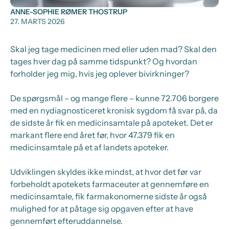
ANNE-SOPHIE RØMER THOSTRUP
27. MARTS 2026
Skal jeg tage medicinen med eller uden mad? Skal den
tages hver dag på samme tidspunkt? Og hvordan
forholder jeg mig, hvis jeg oplever bivirkninger?
De spørgsmål – og mange flere – kunne 72.706 borgere
med en nydiagnosticeret kronisk sygdom få svar på, da
de sidste år fik en medicinsamtale på apoteket. Det er
markant flere end året før, hvor 47.379 fik en
medicinsamtale på et af landets apoteker.
Udviklingen skyldes ikke mindst, at hvor det før var
forbeholdt apotekets farmaceuter at gennemføre en
medicinsamtale, fik farmakonomerne sidste år også
mulighed for at påtage sig opgaven efter at have
gennemført efteruddannelse.