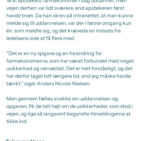
16 af apotekets farmakonomer i dag uddannet, men
vejen derhen var lidt sværere, end apotekeren først
havde troet. Da han skrev på intranettet, at man kunne
melde sig til uddannelsen, var der i første omgang kun
én, som meldte sig, og det krævede en indsats fra
ledelsens side at få flere med.
”Det er en ny opgave og en forandring for
farmakonomerne, som har været forbundet med noget
usikkerhed og nervøsitet. Det er helt forståeligt, og det
har derfor taget lidt længere tid, end jeg måske havde
tænkt,” siger Anders Nicolai Nielsen.
Men gennem fælles snakke om uddannelsen og
opgaven, fik de talt højt om de usikkerheder, som stod i
vejen, og lige så langsomt begyndte tilmeldingerne at
tikke ind.