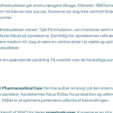
hedsydelser går endnu længere tilbage. Allerede i 1990’ern
i sin tid blev en stor succes. Kurserne var dog ikke centralt fi
 amter.
hedsydelser vokset: Tjek På Inhalation, vaccinationer samt 
faste tilbud på apotekerne. Samtidig har apotekernes rolle æ
re medicin til i dag at være en central aktør i at støtte og 
dsydelser.
en spændende udvikling. Få overblik over de forskellige sund
et
Pharmaceutical Care
(farmaceutisk omsorg) på den intern
 apoteker. Apotekernes fokus flyttes fra produktion og udleve
g. Målet er at optimere patientens udbytte af behandlingen.
erkendt af WHO for deres
rygestopkurser
. Kurserne er en stor