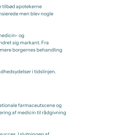
e tilbød apotekerne
nansierede men blev nogle
medicin- og
ndret sig markant. Fra
optimere borgernes behandling
hedsydelser i tidslinjen.
ationale farmaceutscene og
ring af medicin til rådgivning
 succes. I slutningen af