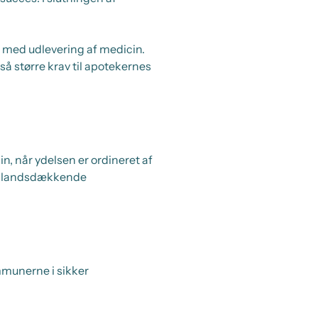
se med udlevering af medicin.
å større krav til apotekernes
n, når ydelsen er ordineret af
ste landsdækkende
mmunerne i sikker