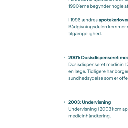
1990’erne begynder nogle af
I 1996 ændres
apotekerlove
Rådgivningsdelen kommer der
tilgængelighed.
2001: Dosisdispenseret med
Dosisdispenseret medicin I 20
en læge. Tidligere har borg
sundhedsydelse som er offen
2003: Undervisning
Undervisning I 2003 kom ap
medicinhåndtering.