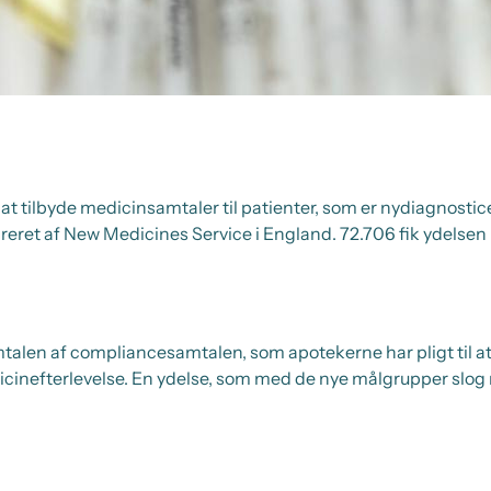
at tilbyde medicinsamtaler til patienter, som er nydiagnosti
ireret af New Medicines Service i England. 72.706 fik ydelsen 
talen af compliancesamtalen, som apotekerne har pligt til at
cinefterlevelse. En ydelse, som med de nye målgrupper slog 