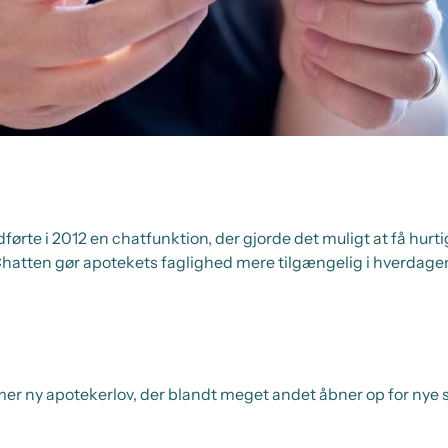
ørte i 2012 en chatfunktion, der gjorde det muligt at få hur
Chatten gør apotekets faglighed mere tilgængelig i hverdagen
er ny apotekerlov, der blandt meget andet åbner op for nye