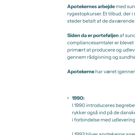
Apotekernes arbejde
med sund
rygestopkurser. Et tilbud, der 
steder betalt af de daværende
Siden da er porteføljen
af sund
compliancesamtaler er blevet 
primært at producere og udleve
gennem rådgivning og sundhe
Apotekerne
har været igennem 
1990:
I 1990 introduceres begreb
rykker også ind på de danske
i forbindelse med udleverin
I 1993 bliver apotekerne an