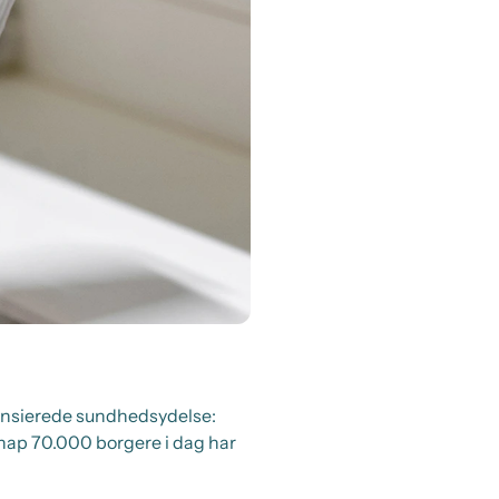
nansierede sundhedsydelse:
knap 70.000 borgere i dag har