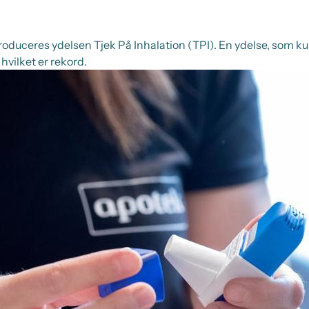
troduceres ydelsen Tjek På Inhalation (TPI). En ydelse, som kun
hvilket er rekord.