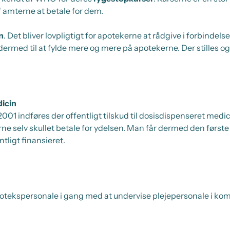
 amterne at betale for dem.
n
. Det bliver lovpligtigt for apotekerne at rådgive i forbindel
med til at fylde mere og mere på apotekerne. Der stilles ogs
icin
01 indføres der offentligt tilskud til dosisdispenseret medici
erne selv skullet betale for ydelsen. Man får dermed den før
tligt finansieret.
otekspersonale i gang med at undervise plejepersonale i ko