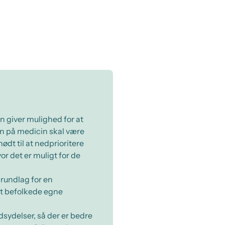
n giver mulighed for at
en på medicin skal være
nødt til at nedprioritere
r det er muligt for de
grundlag for en
dt befolkede egne
dsydelser, så der er bedre