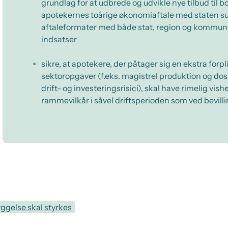
grundlag for at udbrede og udvikle nye tilbud til bo
apotekernes toårige økonomiaftale med staten sup
aftaleformater med både stat, region og kommun
indsatser
sikre, at apotekere, der påtager sig en ekstra forpl
sektoropgaver (f.eks. magistrel produktion og do
drift- og investeringsrisici), skal have rimelig vish
rammevilkår i såvel driftsperioden som ved bevill
ggelse skal styrkes