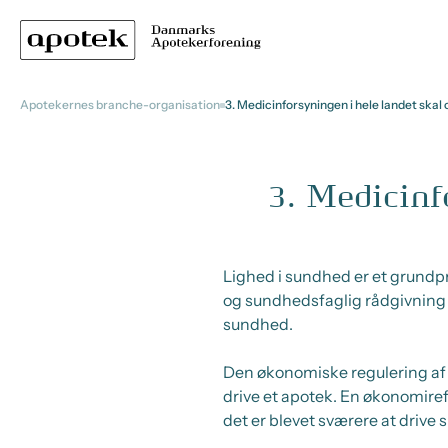
Apotekernes branche-organisation
3. Medicinforsyningen i hele landet skal
3. Medicinf
Lighed i sundhed er et grundpr
og sundhedsfaglig rådgivning o
sundhed.
Den økonomiske regulering af a
drive et apotek. En økonomiref
det er blevet sværere at drive