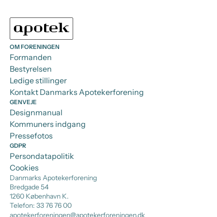
OM FORENINGEN
Formanden
Bestyrelsen
Ledige stillinger
Kontakt Danmarks Apotekerforening
GENVEJE
Designmanual
Kommuners indgang
Pressefotos
GDPR
Persondatapolitik
Cookies
Danmarks Apotekerforening
Bredgade 54
1260 København K.
Telefon: 33 76 76 00
apotekerforeningen@apotekerforeningen.dk