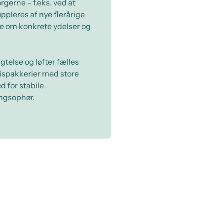
rgerne – f.eks. ved at
pleres af nye flerårige
e om konkrete ydelser og
igtelse og løfter fælles
sispakkerier med store
ed for stabile
ingsophør.