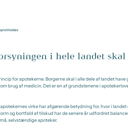
 opretholdes
orsyningen i hele landet skal
incip for apotekerne. Borgerne skal i alle dele af landet have
m brug af medicin. Det er en af grundstenene i apotekerlove
potekernes virke har afgørende betydning for, hvor i landet d
orm og bortfald af tilskud har de senere år udfordret balanc
 små, selvstændige apoteker.