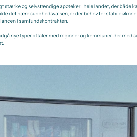
ligt stærke og selvstændige apoteker i hele landet, der både k
vikle det nære sundhedsvæsen, er der behov for stabile øko
balancen i samfundskontrakten.
ndgå nye typer aftaler med regioner og kommuner, der med 
t.