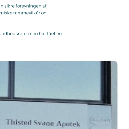
an sikre forsyningen af
nomiske rammevilkår og
sundhedsreformen har fået en